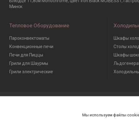
Блюдце 11,8см Monochrome, цвет Iron Black MOIBESS1, Гастроб
Минск
Тепловое Оборудование
Холодиль
Пароконвектоматы
Шкафы холо
Конвекционные печи
Столы холо
Печи для Пиццы
Шкафы шоко
Грили для Шаурмы
Льдогенера
Грили электрические
Холодильны
Мы используем файлы cookie