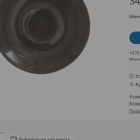
34
Мини
+375
Мног
Ус
Ад
воз
Подр
Информация для заказа