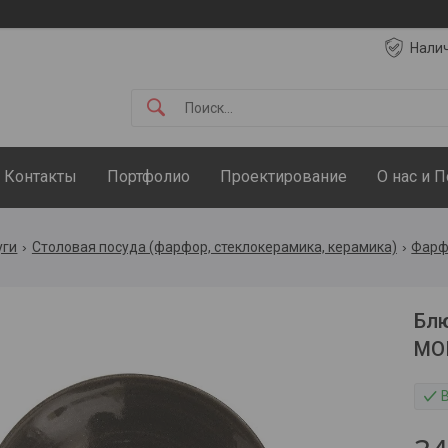
Нали
Контакты
Портфолио
Проектирование
О нас и 
уги
Столовая посуда (фарфор, стеклокерамика, керамика)
Фарфо
Блю
MO
В