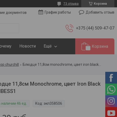
73 отзыва
Корзина
Добавить отзыв
График работы
чие документов
+375 (44) 509-47-07
Почему
Новости
Ещё
Корзина
р churchill
Блюдце 11,8см monochrome, цвет iron black moibess1
дце 11,8см Monochrome, цвет Iron Black
IBESS1
 наличии 46 ед.
Код:
экп358506