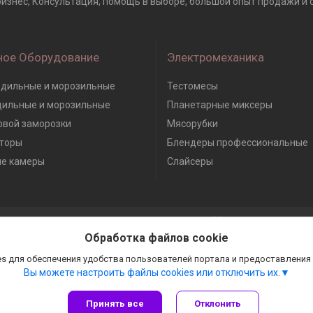
изнес, Консультация, помощь в выборе, большой опыт продажи и отз
ное Оборудование
Электромеханика
дильные и морозильные
Тестомесы
дильные и морозильные
Планетарные миксеры
вой заморозки
Мясорубки
торы
Блендеры профессиональные
е камеры
Слайсеры
Сайт создан на платформе Deal.by
Политика обработки файлов cookies
Обработка файлов cookie
Гастробизнес |
Пожаловаться на контент
Select Language
▼
s для обеспечения удобства пользователей портала и предоставления
Вы можете настроить файлы cookies или отключить их.
Принять все
Отклонить