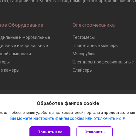
151, Гастробизнес, Консультация, помощь в выборе, большой опыт 
ное Оборудование
Электромеханика
дильные и морозильные
Тестомесы
дильные и морозильные
Планетарные миксеры
вой заморозки
Мясорубки
торы
Блендеры профессиональные
е камеры
Слайсеры
Сайт создан на платформе Deal.by
Политика обработки файлов cookies
Обработка файлов cookie
Гастробизнес |
Пожаловаться на контент
Select Language
▼
s для обеспечения удобства пользователей портала и предоставления
Вы можете настроить файлы cookies или отключить их.
Принять все
Отклонить