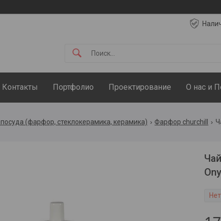
Нали
Контакты
Портфолио
Проектирование
О нас и 
посуда (фарфор, стеклокерамика, керамика)
Фарфор churchill
Чай
Ony
Нет