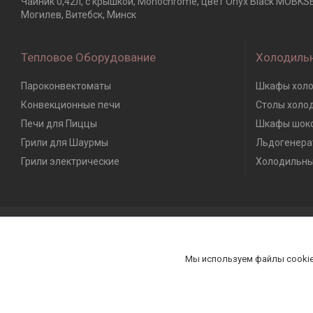
Чайник 0,42л, с крышкой, Monochrome, цвет Onyx Black MOBKSB
Могилев, Витебск, Минск
Тепловое Оборудование
Холодиль
Пароконвектоматы
Шкафы холо
Конвекционные печи
Столы холо
Печи для Пиццы
Шкафы шоко
Грили для Шаурмы
Льдогенера
Грили электрические
Холодильны
Мы используем файлы cookie