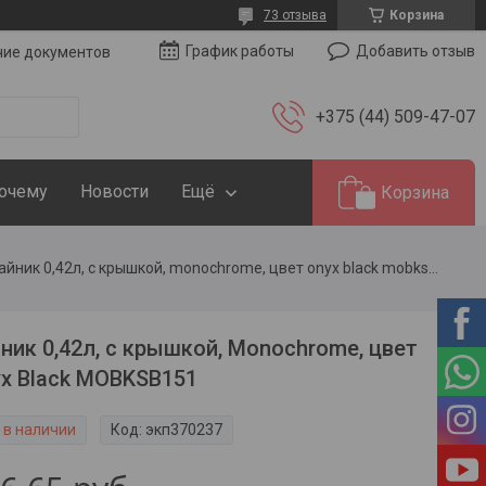
73 отзыва
Корзина
Добавить отзыв
График работы
чие документов
+375 (44) 509-47-07
Почему
Новости
Ещё
Корзина
Чайник 0,42л, с крышкой, monochrome, цвет onyx black mobksb151
ник 0,42л, с крышкой, Monochrome, цвет
x Black MOBKSB151
 в наличии
Код:
экп370237