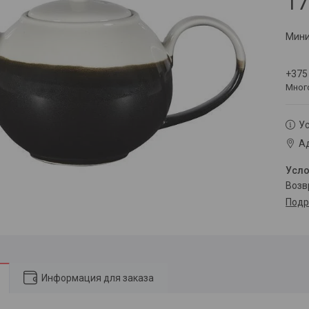
17
Мини
+375
Мног
Ус
Ад
воз
Подр
Информация для заказа