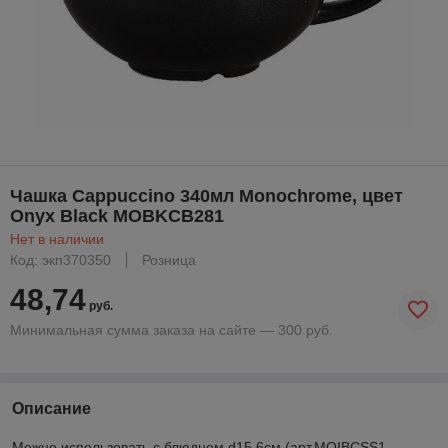
Чашка Cappuccino 340мл Monochrome, цвет
Onyx Black MOBKCB281
Нет в наличии
Код: экп370350
Розница
48,74
руб.
Минимальная сумма заказа на сайте — 300 руб.
Описание
Можно использовать с блюдцем d15,6см (арт.MOIBCSS1,