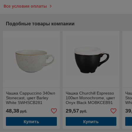
Все условия оплаты
Подобные товары компании
Чашка Cappuccino 340мл
Чашка Churchill Espresso
Ча
Stonecast, цвет Barley
100мл Monochrome, цвет
Sto
White SWHSCB281
Onyx Black MOBKCEB91
Wh
48,38
29,57
39
руб.
руб.
Купить
Купить