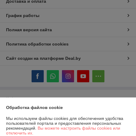
Доставка и оплата
График работы
Полная версия сайта
Политика обработки cookies
Сайт создан на платформе Deal.by
Информация для покупателя
Обработка файлов cookie
Юридическое лицо:
ООО «ГастробизнесГрупп»
220089, Республика Беларусь, город Минск, проспект Дзержинского,
дом 11, помещение 844, офис 1
Мы используем файлы cookies для обеспечения удобства
пользователей портала и предоставления персональных
Регистрационный номер ЕГР: 193067148
рекомендаций.
Вы можете настроить файлы cookies или
отключить их.