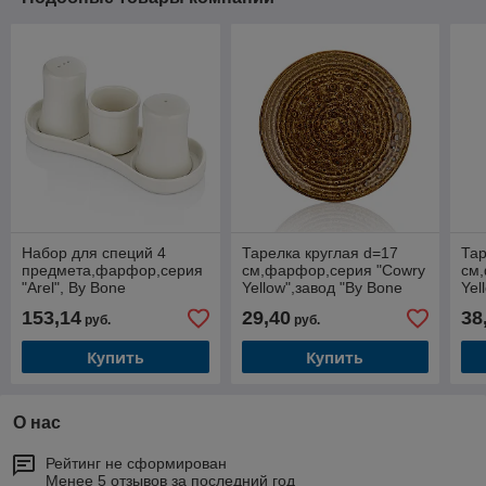
Набор для специй 4
Тарелка круглая d=17
Тар
предмета,фарфор,серия
см,фарфор,серия "Cowry
см
"Arel", By Bone
Yellow",завод "By Bone
Yel
Innovation"
Inn
153,14
29,40
38
руб.
руб.
Купить
Купить
О нас
Рейтинг не сформирован
Менее 5 отзывов за последний год