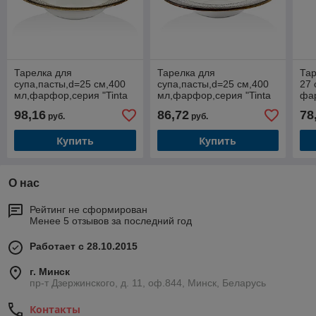
Тарелка для
Тарелка для
Тар
супа,пасты,d=25 см,400
супа,пасты,d=25 см,400
27 
мл,фарфор,серия "Tinta
мл,фарфор,серия "Tinta
фа
Spazio" завод "By Bone
Spazio" By Bone
"Le
98,16
86,72
78
руб.
руб.
Innovation"
Inn
Купить
Купить
О нас
Рейтинг не сформирован
Менее 5 отзывов за последний год
Работает с 28.10.2015
г. Минск
пр-т Дзержинского, д. 11, оф.844, Минск, Беларусь
Контакты