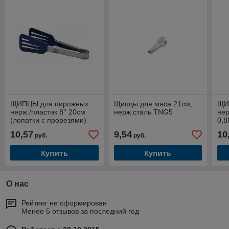
ЩИПЦЫ для пирожных
Щипцы для мяса 21см,
ЩИ
нерж./пластик 8'' 20см
нерж.сталь TNG5
нер
(лопатки с прорезями)
0,
[YX517-8]
10,57
9,54
10
руб.
руб.
Купить
Купить
О нас
Рейтинг не сформирован
Менее 5 отзывов за последний год