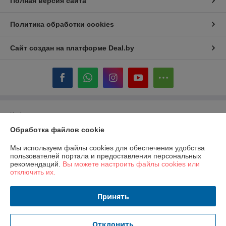
Полная версия сайта
Политика обработки cookies
Сайт создан на платформе Deal.by
Информация для покупателя
Обработка файлов cookie
Юридическое лицо:
ООО «ГастробизнесГрупп»
220089, Республика Беларусь, город Минск, проспект Дзержинского,
дом 11, помещение 844, офис 1
Мы используем файлы cookies для обеспечения удобства
пользователей портала и предоставления персональных
Регистрационный номер ЕГР: 193067148
рекомендаций.
Вы можете настроить файлы cookies или
отключить их.
УНП: 193067148
Регистрационный орган: Минский городской исполком
Принять
Дата регистрации компании: 19.04.2018
Отклонить