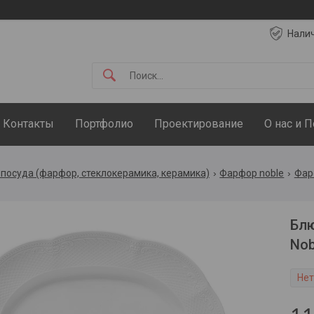
Нали
Контакты
Портфолио
Проектирование
О нас и 
посуда (фарфор, стеклокерамика, керамика)
Фарфор noble
Фар
Блю
Nob
Нет