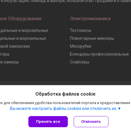
с, Консультация, помощь в выборе, большой опыт продажи и отзывов,
ное Оборудование
Электромеханика
дильные и морозильные
Тестомесы
дильные и морозильные
Планетарные миксеры
вой заморозки
Мясорубки
торы
Блендеры профессиональные
е камеры
Слайсеры
Сайт создан на платформе Deal.by
Политика обработки файлов cookies
Обработка файлов cookie
Гастробизнес |
Пожаловаться на контент
Select Language
▼
s для обеспечения удобства пользователей портала и предоставления
Вы можете настроить файлы cookies или отключить их.
Принять все
Отклонить