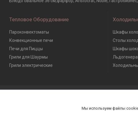
Блюдо овальное 36 см,фарфор, Aristocrat, Noble, Гастробизне
Тепловое Оборудование
Холодиль
Пароконвектоматы
Шкафы холо
Конвекционные печи
Столы холо
Печи для Пиццы
Шкафы шоко
Грили для Шаурмы
Льдогенера
Грили электрические
Холодильны
Мы используем файлы cookie