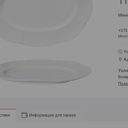
11
Мини
+375
Мног
Ус
Ад
воз
Подр
стики
Информация для заказа