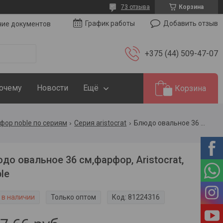
73 отзыва
Корзина
Добавить отзыв
График работы
чие документов
+375 (44) 509-47-07
Почему
Новости
Ещё
Корзина
фор noble по сериям
Серия aristocrat
Блюдо овальное 36 см,фарфор, aristocrat, noble
до овальное 36 см,фарфор, Aristocrat,
le
 в наличии
Только оптом
Код:
81224316