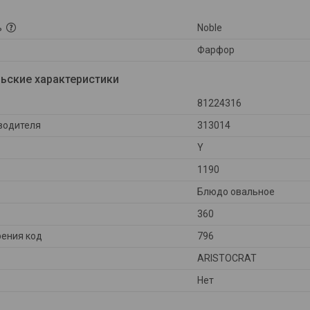
ь
Noble
Фарфор
ьские характеристики
81224316
водителя
313014
Y
1190
Блюдо овальное
360
ения код
796
ARISTOCRAT
Нет