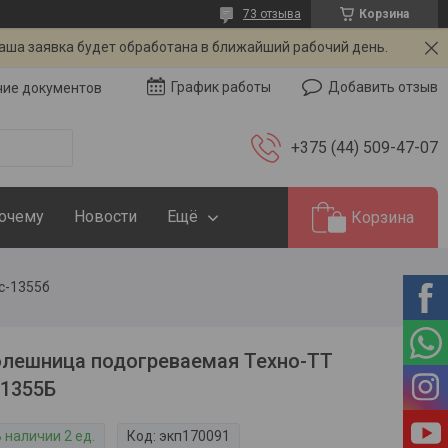
73 отзыва
Корзина
Ваша заявка будет обработана в ближайший рабочий день.
Добавить отзыв
График работы
чие документов
+375 (44) 509-47-07
Почему
Новости
Ещё
Корзина
с-1355б
лешница подогреваемая Техно-ТТ
1355Б
 наличии 2 ед.
Код:
экп170091