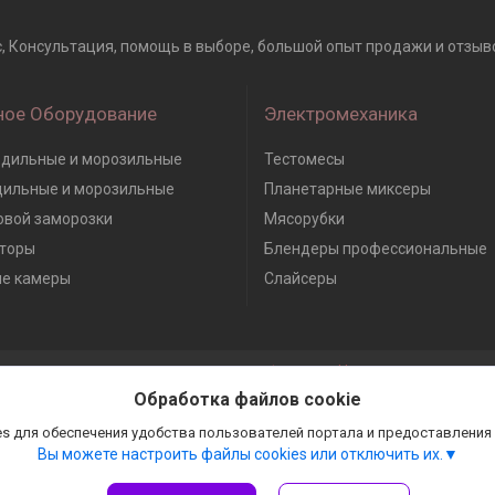
Консультация, помощь в выборе, большой опыт продажи и отзывов, 
ное Оборудование
Электромеханика
дильные и морозильные
Тестомесы
дильные и морозильные
Планетарные миксеры
вой заморозки
Мясорубки
торы
Блендеры профессиональные
е камеры
Слайсеры
Сайт создан на платформе Deal.by
Политика обработки файлов cookies
Обработка файлов cookie
Гастробизнес |
Пожаловаться на контент
Select Language
▼
s для обеспечения удобства пользователей портала и предоставления
Вы можете настроить файлы cookies или отключить их.