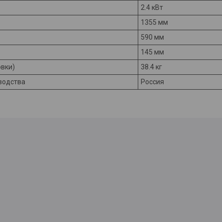
2.4 кВт
1355 мм
590 мм
145 мм
овки)
38.4 кг
водства
Россия