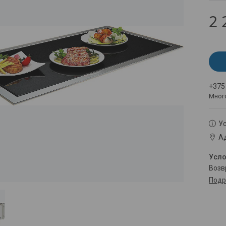
2 
+375
Мног
Ус
Ад
воз
Подр