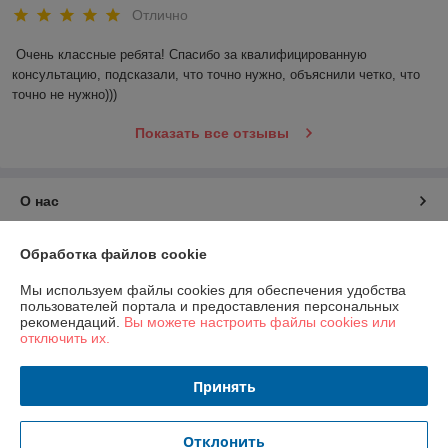
Отлично
Очень классные ребята! Спасибо за квалифицированную 
консультацию, подсказали, что точно нужно, объяснили четко, что 
точно не нужно)))
Показать все отзывы
О нас
Контакты
Обработка файлов cookie
Мы используем файлы cookies для обеспечения удобства
Доставка и оплата
пользователей портала и предоставления персональных
рекомендаций.
Вы можете настроить файлы cookies или
отключить их.
График работы
Принять
Полная версия сайта
Политика обработки cookies
Отклонить