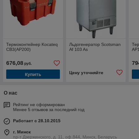
Термоконтейнер Kocateq
Льдогенератор Scotsman
Тер
CB3(AP200)
Af 103 As
AP
676,08
79
руб.
Цену уточняйте
Купить
О нас
Рейтинг не сформирован
Менее 5 отзывов за последний год
Работает с 28.10.2015
г. Минск
пр-т Дзержинского, д. 11, оф.844, Минск, Беларусь