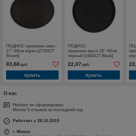
ПОДНОС прорезин.овал.
ПОДНОС
ПО
27'' 68см корич.[2700CT
прорезин.кругл.16'' 40см
про
Brown]
черный [1600CT Black]
кор
83,66
22,07
22
руб.
руб.
Купить
Купить
О нас
Рейтинг не сформирован
Менее 5 отзывов за последний год
Работает с 28.10.2015
г. Минск