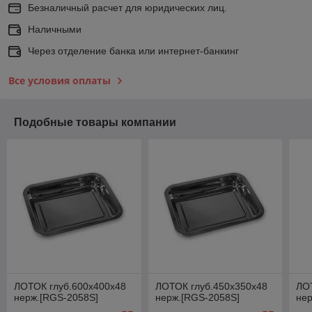
Безналичный расчет для юридических лиц.
Наличными
Через отделение банка или интернет-банкинг
Все условия оплаты
Подобные товары компании
ЛОТОК глуб.600х400х48
ЛОТОК глуб.450х350х48
ЛО
нерж.[RGS-2058S]
нерж.[RGS-2058S]
нер