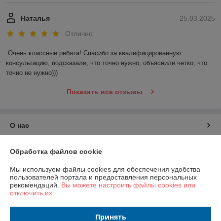
Наталья
25.03.2025
Отлично
Очень классные ребята! Спасибо за квалифицированную 
консультацию, подсказали, что точно нужно, объяснили четко, что 
точно не нужно)))
Показать все отзывы
О нас
Контакты
Обработка файлов cookie
Мы используем файлы cookies для обеспечения удобства
Доставка и оплата
пользователей портала и предоставления персональных
рекомендаций.
Вы можете настроить файлы cookies или
отключить их.
График работы
Принять
Полная версия сайта