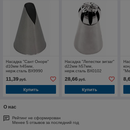
Насадка "Сант Оноре"
Насадка "Лепестки зигзаг"
Нас
d10мм h45мм,
d22мм h57мм,
кон
нерж.сталь BX9990
нерж.сталь BX0102
"Ме
2.5
11,39
28,66
8,
руб.
руб.
Cui
Купить
Купить
О нас
Рейтинг не сформирован
Менее 5 отзывов за последний год