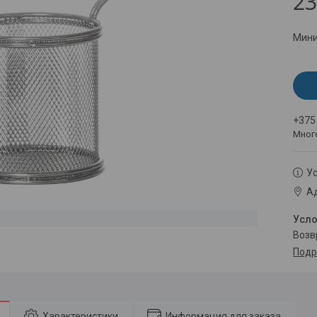
23
Мини
+375
Мног
Ус
Ад
воз
Подр
Характеристики
Информация для заказа