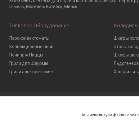
КОРЗИНКА d=9х9см для подачи картофеля фри круг. нерж.с руч
Гомель, Могилев, Витебск, Минск
Тепловое Оборудование
Холодиль
Пароконвектоматы
Шкафы холо
Конвекционные печи
Столы холо
Печи для Пиццы
Шкафы шоко
Грили для Шаурмы
Льдогенера
Грили электрические
Холодильны
Мы используем файлы cookie