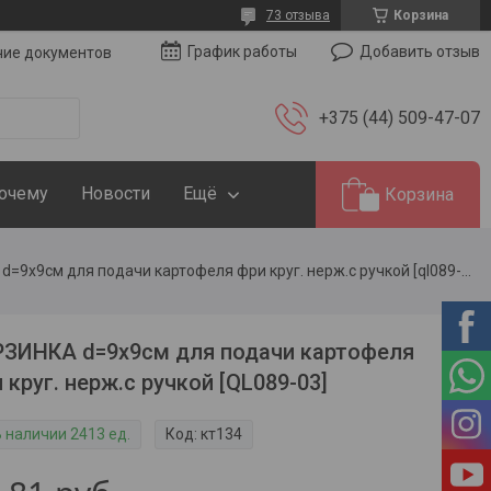
73 отзыва
Корзина
Добавить отзыв
График работы
чие документов
+375 (44) 509-47-07
Почему
Новости
Ещё
Корзина
Корзинка d=9х9см для подачи картофеля фри круг. нерж.с ручкой [ql089-03]
ЗИНКА d=9х9см для подачи картофеля
 круг. нерж.с ручкой [QL089-03]
В наличии 2413 ед.
Код:
кт134