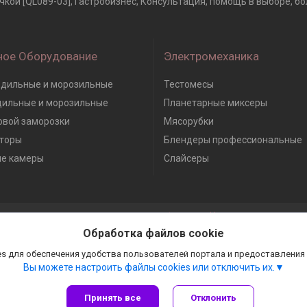
кой [QL089-03], Гастробизнес, Консультация, помощь в выборе, бол
ное Оборудование
Электромеханика
дильные и морозильные
Тестомесы
дильные и морозильные
Планетарные миксеры
вой заморозки
Мясорубки
торы
Блендеры профессиональные
е камеры
Слайсеры
Сайт создан на платформе Deal.by
Политика обработки файлов cookies
Обработка файлов cookie
Гастробизнес |
Пожаловаться на контент
Select Language
▼
s для обеспечения удобства пользователей портала и предоставления
Вы можете настроить файлы cookies или отключить их.
Принять все
Отклонить