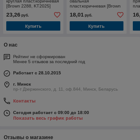
круглая пласт.коричневая
овальная
пр
[Brown 2288, KT2025]
пласт.коричневая [Brown
пла
4218, KT4003]
352
23,26
18,01
16
руб.
руб.
Купить
Купить
О нас
Рейтинг не сформирован
Менее 5 отзывов за последний год
Работает с 28.10.2015
г. Минск
пр-т Дзержинского, д. 11, оф.844, Минск, Беларусь
Контакты
Сегодня работает с 09:00 до 18:00
Показать весь график работы
Отзывы о магазине