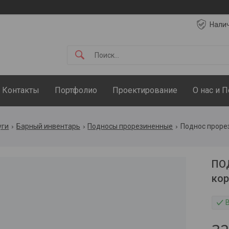
Нали
Контакты
Портфолио
Проектирование
О нас и 
уги
Барный инвентарь
Подносы прорезиненные
Поднос прорез
ПОД
кор