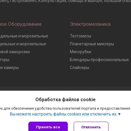
own], Гастробизнес, Консультация, помощь в выборе, большой опыт 
ное Оборудование
Электромеханика
дильные и морозильные
Тестомесы
дильные и морозильные
Планетарные миксеры
вой заморозки
Мясорубки
торы
Блендеры профессиональные
е камеры
Слайсеры
Сайт создан на платформе Deal.by
Политика обработки файлов cookies
Обработка файлов cookie
Гастробизнес |
Пожаловаться на контент
Select Language
▼
s для обеспечения удобства пользователей портала и предоставления
Вы можете настроить файлы cookies или отключить их.
Принять все
Отклонить