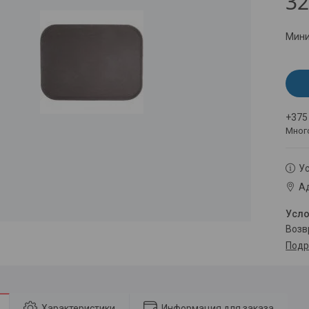
32
Мини
+375
Мног
Ус
Ад
воз
Подр
Характеристики
Информация для заказа