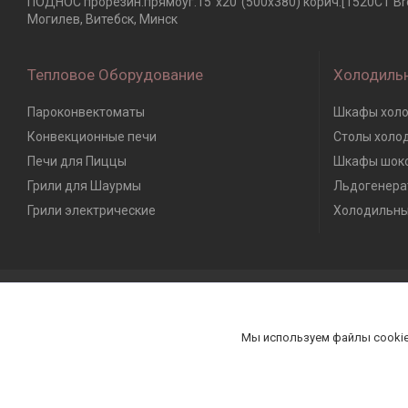
ПОДНОС прорезин.прямоуг.15''х20''(500х380) корич.[1520CT Br
Могилев, Витебск, Минск
Тепловое Оборудование
Холодиль
Пароконвектоматы
Шкафы холо
Конвекционные печи
Столы холо
Печи для Пиццы
Шкафы шоко
Грили для Шаурмы
Льдогенера
Грили электрические
Холодильны
Мы используем файлы cookie