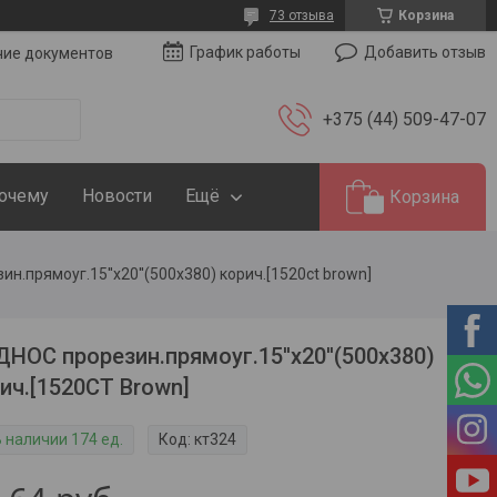
73 отзыва
Корзина
Добавить отзыв
График работы
чие документов
+375 (44) 509-47-07
Почему
Новости
Ещё
Корзина
ин.прямоуг.15''х20''(500х380) корич.[1520ct brown]
НОС прорезин.прямоуг.15''х20''(500х380)
ич.[1520CT Brown]
В наличии 174 ед.
Код:
кт324